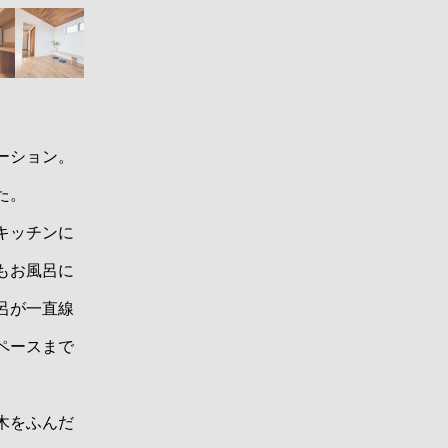
ーション。
た。
キッチンに
もお風呂に
呂が一直線
ペースまで
木をふんだ