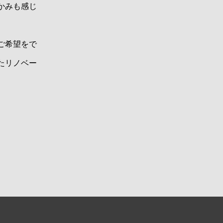
かみも感じ
ご希望をで
たリノベー