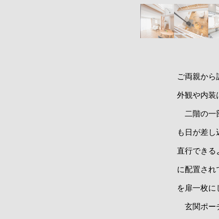
ご両親から
外観や内装
二階の一部
も日が差し
直行できる
に配置され
を扉一枚に
玄関ポーチ