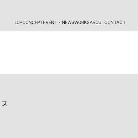
TOP
CONCEPT
EVENT・NEWS
WORKS
ABOUT
CONTACT
KIESの家のこだわり
お知らせ
新築
代表挨拶・会社概要
KIESの家づくり
イベント
リフォーム
スタッフ紹介
家づくりの流れ
土地情報
店舗
通気断熱WB工法
お客様の声
ウス