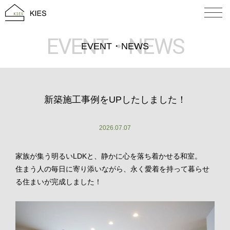
EVENT・NEWS
EVENT・NEWS
新築施工事例をUPしたしました！
2026.07.07
家族が集う明るいLDKと、静かに心を落ち着かせる和室。
住まう人の毎日に寄り添いながら、永く愛着を持って暮らせ
る住まいが完成しました！
TOP
CONCEPT