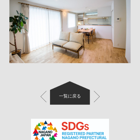
KIESの家のこだわり
EVENT・NEWS
KIESの家づくり
お知らせ
WORKS
家づくりの流れ
イベント
通気断熱WB工法
新築
ABOUT
土地情報
リフォーム
代表挨拶・会社概要
CONTACT
店舗
スタッフ紹介
お客様の声
一覧に戻る