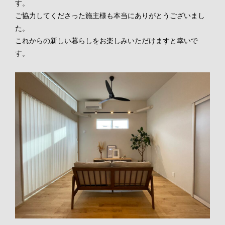
す。
ご協力してくださった施主様も本当にありがとうございまし
TOP
た。
これからの新しい暮らしをお楽しみいただけますと幸いで
CONCEPT
す。
KIESの家のこだわり
EVENT・NEWS
KIESの家づくり
お知らせ
WORKS
家づくりの流れ
イベント
通気断熱WB工法
新築
ABOUT
土地情報
リフォーム
代表挨拶・会社概要
CONTACT
店舗
スタッフ紹介
お客様の声