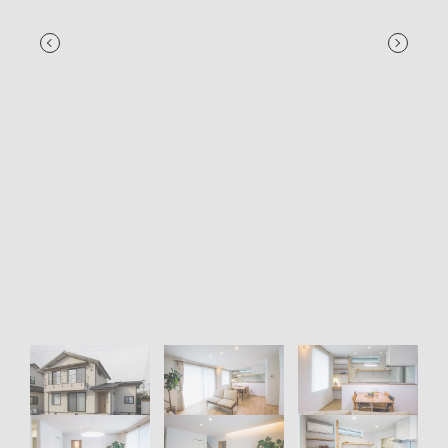
TOP
CONCEPT
KIESの家のこだわり
EVENT・NEWS
KIESの家づくり
お知らせ
WORKS
家づくりの流れ
イベント
通気断熱WB工法
新築
ABOUT